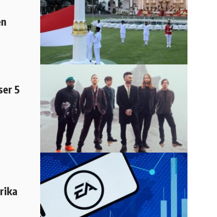
en
er 5
rika