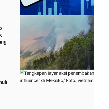
o
k
ung
nuh
m