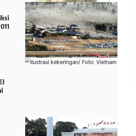
iksi
2011
El
mi