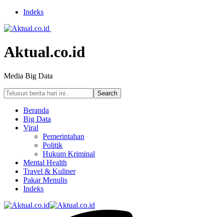
Indeks
Aktual.co.id
Media Big Data
Beranda
Big Data
Viral
Pemerintahan
Politik
Hukum Kriminal
Mental Health
Travel & Kuliner
Pakar Menulis
Indeks