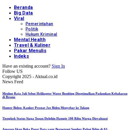
Beranda
Big Data
Viral
Pemerintahan
Politik
Hukum Kriminal
Mental Health
Travel & Kuliner
Pakar Menulis
Indeks
Have an existing account?
Sign In
Follow US
Copyright 2025 - Aktual.co.id
News Feed
Menhut Raja Juli Sebut Helikopter Water Bombing Dioptimalkan Padamkan Kebakaran
di Bromo
Hunter Biden: Kanker Prostat Joe Biden Menyebar ke Tulang
Tiongkok Status Siaga Topan Dolphin Hampir 100 Ribu Warga Dievakuasi
Amazon Akan Buka Pusat Data yang Berpotensi Sumber Polusi Iklim di AS