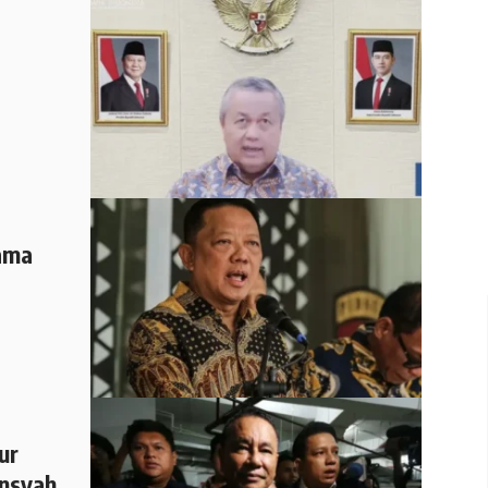
lama
ur
ansyah