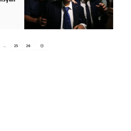
…
25
26