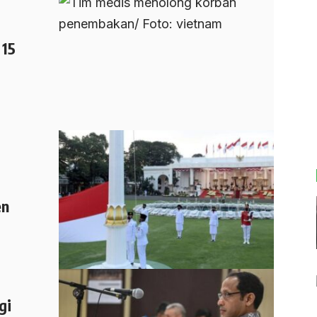
 15
en
gi