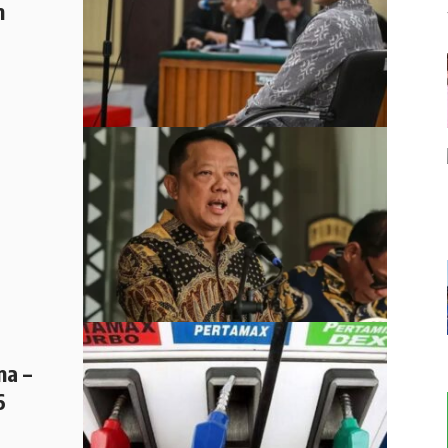
m
ma –
6