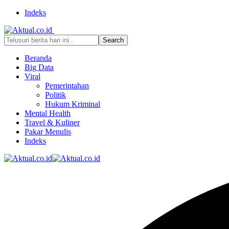
Indeks
Beranda
Big Data
Viral
Pemerintahan
Politik
Hukum Kriminal
Mental Health
Travel & Kuliner
Pakar Menulis
Indeks