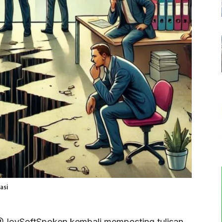
asi
@JoySoftSpoken kembali memposting tulisan