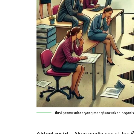
Ilusi permusuhan yang menghancurkan organis
Aktual.co.id
– Akun media sosial Joy 