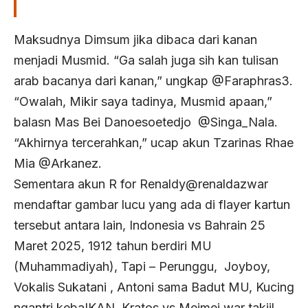
Maksudnya Dimsum jika dibaca dari kanan
menjadi Musmid. “Ga salah juga sih kan tulisan
arab bacanya dari kanan,” ungkap @Faraphras3.
“Owalah, Mikir saya tadinya, Musmid apaan,”
balasn Mas Bei Danoesoetedjo @Singa_Nala.
“Akhirnya tercerahkan,” ucap akun Tzarinas Rhae
Mia @Arkanez.
Sementara akun R for Renaldy@renaldazwar
mendaftar gambar lucu yang ada di flayer kartun
tersebut antara lain, Indonesia vs Bahrain 25
Maret 2025, 1912 tahun berdiri MU
(Muhammadiyah), Tapi – Perunggu, Joyboy,
Vokalis Sukatani , Antoni sama Badut MU, Kucing
ngantri kebaIKAN, Kratos vs Meimei war takjil,