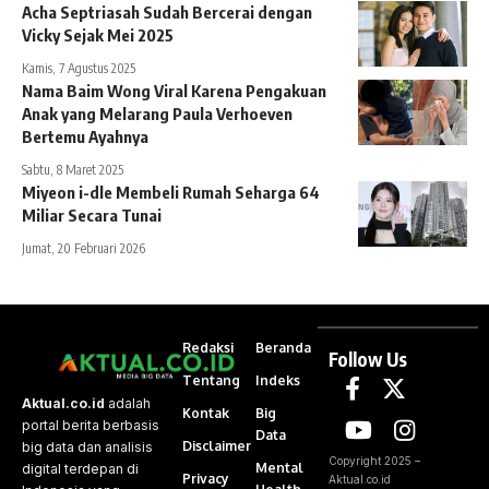
Acha Septriasah Sudah Bercerai dengan
Vicky Sejak Mei 2025
Kamis, 7 Agustus 2025
Nama Baim Wong Viral Karena Pengakuan
Anak yang Melarang Paula Verhoeven
Bertemu Ayahnya
Sabtu, 8 Maret 2025
Miyeon i-dle Membeli Rumah Seharga 64
Miliar Secara Tunai
Jumat, 20 Februari 2026
Redaksi
Beranda
Follow Us
Tentang
Indeks
Aktual.co.id
adalah
Kontak
Big
portal berita berbasis
Data
Disclaimer
big data dan analisis
Copyright 2025 –
Mental
digital terdepan di
Privacy
Aktual.co.id