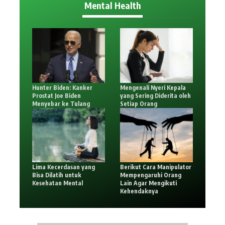
Mental Health
Hunter Biden: Kanker
Mengenali Nyeri Kepala
Prostat Joe Biden
yang Sering Diderita oleh
Menyebar ke Tulang
Setiap Orang
Lima Kecerdasan yang
Berikut Cara Manipulator
Bisa Dilatih untuk
Mempengaruhi Orang
Kesehatan Mental
Lain Agar Mengikuti
Kehendaknya