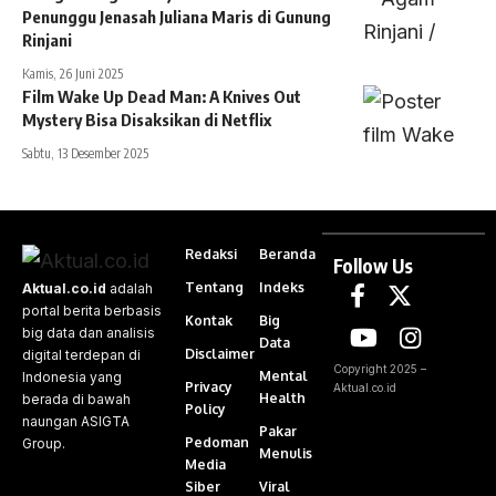
Penunggu Jenasah Juliana Maris di Gunung
Rinjani
Kamis, 26 Juni 2025
Film Wake Up Dead Man: A Knives Out
Mystery Bisa Disaksikan di Netflix
Sabtu, 13 Desember 2025
Redaksi
Beranda
Follow Us
Tentang
Indeks
Aktual.co.id
adalah
portal berita berbasis
Kontak
Big
big data dan analisis
Data
Disclaimer
digital terdepan di
Copyright 2025 –
Mental
Indonesia yang
Privacy
Aktual.co.id
Health
berada di bawah
Policy
naungan ASIGTA
Pakar
Pedoman
Group.
Menulis
Media
Siber
Viral