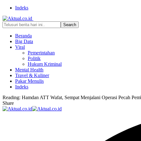
Indeks
Beranda
Big Data
Viral
Pemerintahan
Politik
Hukum Kriminal
Mental Health
Travel & Kuliner
Pakar Menulis
Indeks
Reading:
Hamdan ATT Wafat, Sempat Menjalani Operasi Pecah Pem
Share