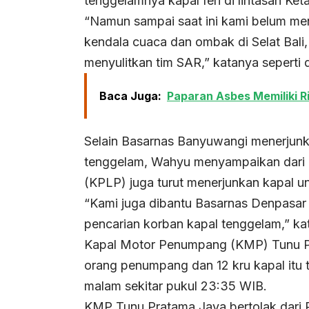
tenggelamnya kapal feri di lintasan Ket
“Namun sampai saat ini kami belum m
kendala cuaca dan ombak di Selat Bali,
menyulitkan tim SAR,” katanya seperti
Baca Juga:
Paparan Asbes Memiliki R
Selain Basarnas Banyuwangi menerjunk
tenggelam, Wahyu menyampaikan dari p
(KPLP) juga turut menerjunkan kapal u
“Kami juga dibantu Basarnas Denpasar
pencarian korban kapal tenggelam,” ka
Kapal Motor Penumpang (KMP) Tunu 
orang penumpang dan 12 kru kapal itu t
malam sekitar pukul 23:35 WIB.
KMP Tunu Pratama Jaya bertolak dari