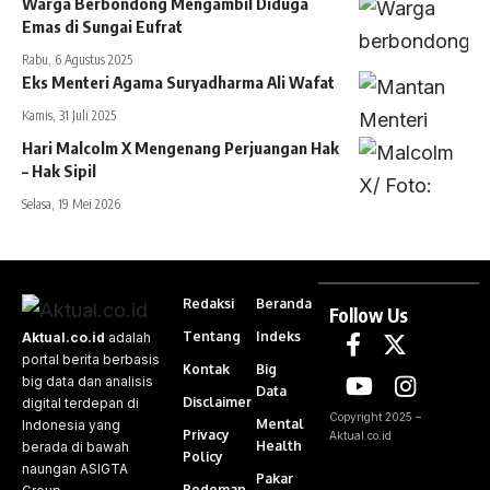
Warga Berbondong Mengambil Diduga
Emas di Sungai Eufrat
Rabu, 6 Agustus 2025
Eks Menteri Agama Suryadharma Ali Wafat
Kamis, 31 Juli 2025
Hari Malcolm X Mengenang Perjuangan Hak
– Hak Sipil
Selasa, 19 Mei 2026
Redaksi
Beranda
Follow Us
Tentang
Indeks
Aktual.co.id
adalah
portal berita berbasis
Kontak
Big
big data dan analisis
Data
Disclaimer
digital terdepan di
Copyright 2025 –
Mental
Indonesia yang
Privacy
Aktual.co.id
Health
berada di bawah
Policy
naungan ASIGTA
Pakar
Pedoman