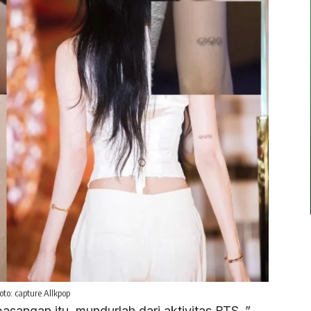
to: capture Allkpop
sangan itu, mundurlah dari aktivitas BTS .”