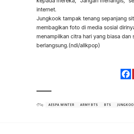
kepada mereka,
“
Jangan menangis
,”
se
internet.
Jungkook tampak tenang sepanjang sit
membagikan foto di media sosial diri
menampilkan citra hari yang biasa dan
berlangsung.(ndi/allkpop)
Tag :
AESPA WINTER
ARMY BTS
BTS
JUNGKOO