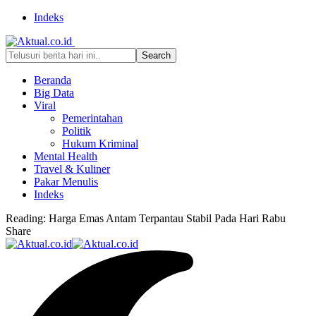
Indeks
Beranda
Big Data
Viral
Pemerintahan
Politik
Hukum Kriminal
Mental Health
Travel & Kuliner
Pakar Menulis
Indeks
Reading:
Harga Emas Antam Terpantau Stabil Pada Hari Rabu
Share