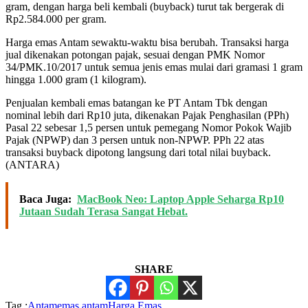
gram, dengan harga beli kembali (buyback) turut tak bergerak di
Rp2.584.000 per gram.
Harga emas Antam sewaktu-waktu bisa berubah. Transaksi harga
jual dikenakan potongan pajak, sesuai dengan PMK Nomor
34/PMK.10/2017 untuk semua jenis emas mulai dari gramasi 1 gram
hingga 1.000 gram (1 kilogram).
Penjualan kembali emas batangan ke PT Antam Tbk dengan
nominal lebih dari Rp10 juta, dikenakan Pajak Penghasilan (PPh)
Pasal 22 sebesar 1,5 persen untuk pemegang Nomor Pokok Wajib
Pajak (NPWP) dan 3 persen untuk non-NPWP. PPh 22 atas
transaksi buyback dipotong langsung dari total nilai buyback.
(ANTARA)
Baca Juga:
MacBook Neo: Laptop Apple Seharga Rp10
Jutaan Sudah Terasa Sangat Hebat.
SHARE
Tag :
Antam
emas antam
Harga Emas