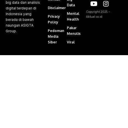
big data dan analisis
Data
Disclaimer
digital terdepan di
Copyright 2025 –
Mental
Indonesia yang
Privacy
Aktual.co.id
Health
berada di bawah
Policy
naungan ASIGTA
Pakar
Pedoman
Group.
Menulis
Media
Siber
Viral