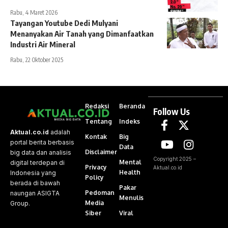
Rabu, 4 Maret 2026
Tayangan Youtube Dedi Mulyani
Menanyakan Air Tanah yang Dimanfaatkan
Industri Air Mineral
Rabu, 22 Oktober 2025
Redaksi
Beranda
Follow Us
Tentang
Indeks
Aktual.co.id
adalah
Kontak
Big
portal berita berbasis
Data
Disclaimer
big data dan analisis
Copyright 2025 –
Mental
digital terdepan di
Privacy
Aktual.co.id
Health
Indonesia yang
Policy
berada di bawah
Pakar
Pedoman
naungan ASIGTA
Menulis
Media
Group.
Siber
Viral