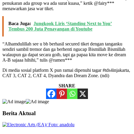
penukaran ada group wa ada surat kuasa,” ketik @fairy***
menawarkan jasa war tiket.
Baca Juga:
Jungkook Liris ‘Standing Next to You’
Tembus 200 Juta Penayangan di Youtube
“Alhamdulillah see u bb berhasil secured tiket dengan tanganku
sendiri sambil tremor dan ga berhenti ngucap Bismillah Bismillah
walaupun ga dapat secara goib, tapi ga papaa kita move ke dream
A-B sajaaa hihihi,” tulis @ramen***
Di media sosial platform X pun ramai dipenuhi tagar #tds4injakarta,
CAT 3, CAT 2, CAT 4, Dyandra dan Dream Zone. (ndi)
SHARE
Berita Aktual