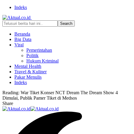
Indeks
Beranda
Big Data
Viral
Pemerintahan
Politik
Hukum Kriminal
Mental Health
Travel & Kuliner
Pakar Menulis
Indeks
Reading:
War Tiket Konser NCT Dream The Dream Show 4
Dimulai, Publik Pamer Tiket di Medsos
Share