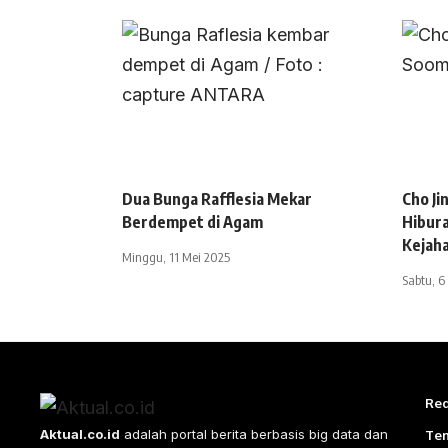
Dua Bunga Rafflesia Mekar
Cho Ji
Berdempet di Agam
Hibura
Kejah
Minggu, 11 Mei 2025
Sabtu, 6
Red
Aktual.co.id
adalah portal berita berbasis big data dan
Te