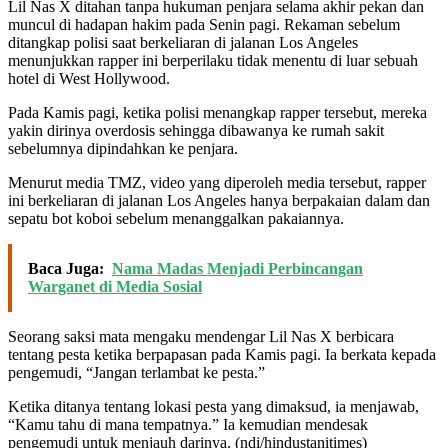
Lil Nas X ditahan tanpa hukuman penjara selama akhir pekan dan
muncul di hadapan hakim pada Senin pagi. Rekaman sebelum
ditangkap polisi saat berkeliaran di jalanan Los Angeles
menunjukkan rapper ini berperilaku tidak menentu di luar sebuah
hotel di West Hollywood.
Pada Kamis pagi, ketika polisi menangkap rapper tersebut, mereka
yakin dirinya overdosis sehingga dibawanya ke rumah sakit
sebelumnya dipindahkan ke penjara.
Menurut media TMZ, video yang diperoleh media tersebut, rapper
ini berkeliaran di jalanan Los Angeles hanya berpakaian dalam dan
sepatu bot koboi sebelum menanggalkan pakaiannya.
Baca Juga:
Nama Madas Menjadi Perbincangan
Warganet di Media Sosial
Seorang saksi mata mengaku mendengar Lil Nas X berbicara
tentang pesta ketika berpapasan pada Kamis pagi. Ia berkata kepada
pengemudi, “Jangan terlambat ke pesta.”
Ketika ditanya tentang lokasi pesta yang dimaksud, ia menjawab,
“Kamu tahu di mana tempatnya.” Ia kemudian mendesak
pengemudi untuk menjauh darinya. (ndi/hindustanitimes)