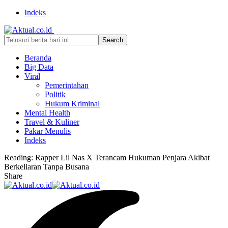
Indeks
Beranda
Big Data
Viral
Pemerintahan
Politik
Hukum Kriminal
Mental Health
Travel & Kuliner
Pakar Menulis
Indeks
Reading:
Rapper Lil Nas X Terancam Hukuman Penjara Akibat
Berkeliaran Tanpa Busana
Share