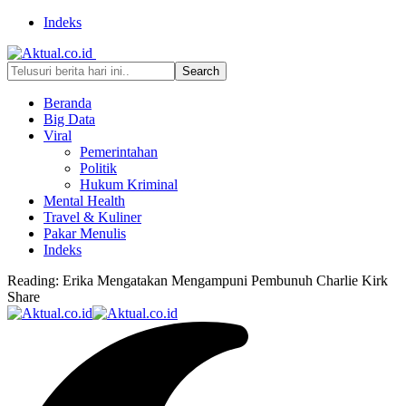
Indeks
Beranda
Big Data
Viral
Pemerintahan
Politik
Hukum Kriminal
Mental Health
Travel & Kuliner
Pakar Menulis
Indeks
Reading:
Erika Mengatakan Mengampuni Pembunuh Charlie Kirk
Share