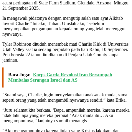
acara peringatan di State Farm Stadium, Glendale, Arizona, Minggu
21 September 2025.
Ia mengawali pidatonya dengan mengutip salah satu ayat Alkitab
favorit Charlie “Ini aku, Tuhan. Utuslah aku,” sebelum
menyampaikan pengampunan kepada orang yang telah merenggut
nyawanya.
Tyler Robinson dituduh menembak mati Charlie Kirk di Universitas
Utah Valley saat ia sedang berpidato pada hari Rabu, 10 September.
Pria berusia 22 tahun itu ditahan di Penjara Utah County tanpa
jaminan.
Baca Juga:
Korps Garda Revolusi Iran Bersumpah
Membalas Serangan Israel dan AS
“Suami saya, Charlie, ingin menyelamatkan anak-anak muda, sama
seperti orang yang telah mengambil nyawanya sendiri,” kata Erika.
“Juru selamat kita berkata, ‘Bapa, ampunilah mereka, karena mereka
tidak tahu apa yang mereka perbuat.’ Anak muda itu… Aku
mengampuninya,” lanjutnya sambil menangis.
“Aku mengampuninya karena itulah yang Kristus lakukan, dan