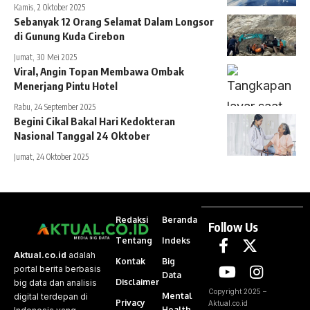
Kamis, 2 Oktober 2025
Sebanyak 12 Orang Selamat Dalam Longsor
di Gunung Kuda Cirebon
Jumat, 30 Mei 2025
Viral, Angin Topan Membawa Ombak
Menerjang Pintu Hotel
Rabu, 24 September 2025
Begini Cikal Bakal Hari Kedokteran
Nasional Tanggal 24 Oktober
Jumat, 24 Oktober 2025
Redaksi
Beranda
Follow Us
Tentang
Indeks
Aktual.co.id
adalah
Kontak
Big
portal berita berbasis
Data
Disclaimer
big data dan analisis
Copyright 2025 –
Mental
digital terdepan di
Privacy
Aktual.co.id
Health