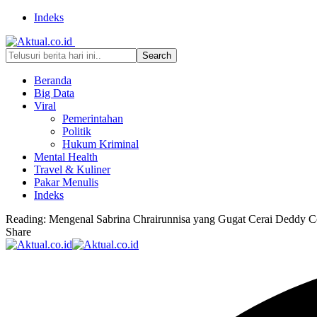
Indeks
Beranda
Big Data
Viral
Pemerintahan
Politik
Hukum Kriminal
Mental Health
Travel & Kuliner
Pakar Menulis
Indeks
Reading:
Mengenal Sabrina Chrairunnisa yang Gugat Cerai Deddy C
Share