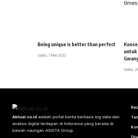
Being unique is better than perfect
Konser
untuk
Sabtu, 7 Mei 2022
Gwan
Sabtu, 2
Red
Aktual.co.id
adalah portal berita berbasis big data dan
Te
analisis digital terdepan di Indonesia yang berada di
Ko
bawah naungan ASIGTA Group.
Dis