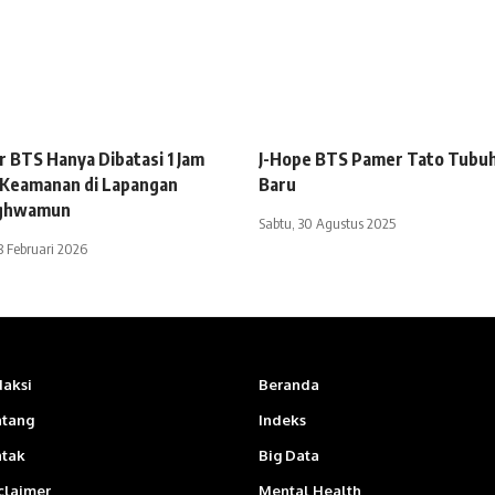
 BTS Hanya Dibatasi 1 Jam
J-Hope BTS Pamer Tato Tubu
 Keamanan di Lapangan
Baru
ghwamun
Sabtu, 30 Agustus 2025
8 Februari 2026
aksi
Beranda
ntang
Indeks
ntak
Big Data
claimer
Mental Health