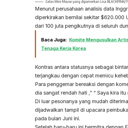
Gelas Mini Mouse yang dipamerkan Lisa BLACKPINK/ Fo
Menurut perusahaan analisis data Ingg
diperkirakan bernilai sekitar $620.000 
dari 100 juta pengikutnya di seluruh dun
Baca Juga:
Komite Mengusulkan Arti
Tenaga Kerja Korea
Kontras antara statusnya sebagai bint
terjangkau dengan cepat memicu keheb
Para penggemar bereaksi dengan koment
dia sangat rendah hati ,” “ Saya kira 
Di luar pesonanya yang mudah diterima,
dijadwalkan tampil di upacara pembuka
pada bulan Juni ini.
Setelah baru-baru ini bermitra dengan 