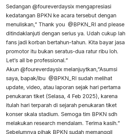
Sedangan @foureverdaysix mengapresiasi
kedatangan BPKN ke acara tersebut dengan
menuliskan,” Thank you
@BPKN_RI
and please
ditindaklanjuti dengan serius ya. Udah cukup lah
fans jadi korban bertahun-tahun. Kita bayar jasa
promotor itu bukan seratus-dua ratur ribu loh.
Let’s all be professional.”
Akun @foureverdaysix melanjuytkan,”Asumsi
saya, bapak/ibu
@BPKN_RI
sudah melihat
update, video, atau laporan sejak hari pertama
penukaran tiket (Selasa, 4 Feb 2025), karena
itulah hari terparah di sejarah penukaran tiket
konser skala stadium. Semoga tim BPKN sdh
melakukan research mendalam. Terima kasih.”
Sebelumnya pihak BPKN sudah memanggil