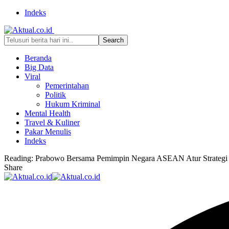
Indeks
Beranda
Big Data
Viral
Pemerintahan
Politik
Hukum Kriminal
Mental Health
Travel & Kuliner
Pakar Menulis
Indeks
Reading:
Prabowo Bersama Pemimpin Negara ASEAN Atur Strategi 
Share