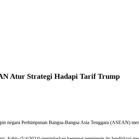
 Atur Strategi Hadapi Tarif Trump
in negara Perhimpunan Bangsa-Bangsa Asia Tenggara (ASEAN) mengatu
ta, Sabtu (5/4/2024) menjelaskan keempat pemimpin itu berdiskusi me