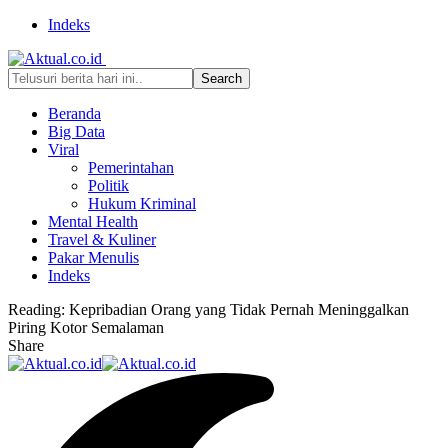
Indeks
Beranda
Big Data
Viral
Pemerintahan
Politik
Hukum Kriminal
Mental Health
Travel & Kuliner
Pakar Menulis
Indeks
Reading:
Kepribadian Orang yang Tidak Pernah Meninggalkan
Piring Kotor Semalaman
Share