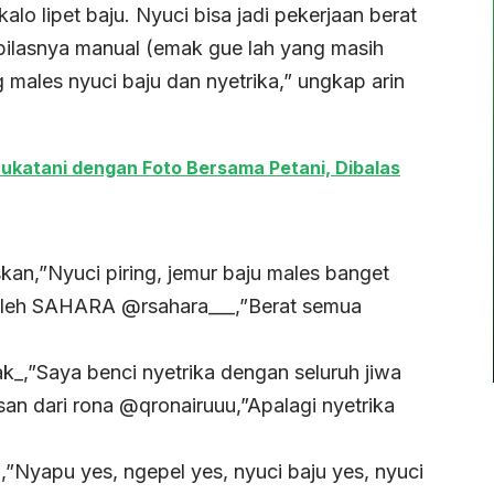
alo lipet baju. Nyuci bisa jadi pekerjaan berat
 bilasnya manual (emak gue lah yang masih
ng males nyuci baju dan nyetrika,” ungkap arin
ukatani dengan Foto Bersama Petani, Dibalas
an,”Nyuci piring, jemur baju males banget
n oleh SAHARA @rsahara___,”Berat semua
,”Saya benci nyetrika dengan seluruh jiwa
an dari rona @qronairuuu,”Apalagi nyetrika
Nyapu yes, ngepel yes, nyuci baju yes, nyuci