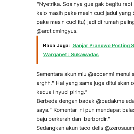
“Nyetrika. Soalnya gue gak begitu rapi k
kalo masih pake mesin cuci jadul yang
pake mesin cuci itu) jadi di rumah pali
@arcticmingyus.
Baca Juga:
Ganjar Pranowo Posting S
Warganet : Sukawadas
Sementara akun miu @ecoenmi menulisk
arghh.” Hal yang sama juga dituliska
kecuali nyuci piring.”
Berbeda dengan badak @badakmeledak_
saya.” Komentar ini pun mendapat balas
baju berkerah dan berbordir.”
Sedangkan akun taco dells @zerosuum,”