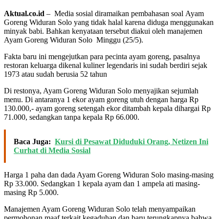
Aktual.co.id
– Media sosial diramaikan pembahasan soal Ayam
Goreng Widuran Solo yang tidak halal karena diduga menggunakan
minyak babi. Bahkan kenyataan tersebut diakui oleh manajemen
Ayam Goreng Widuran Solo Minggu (25/5).
Fakta baru ini mengejutkan para pecinta ayam goreng, pasalnya
restoran keluarga dikenal kuliner legendaris ini sudah berdiri sejak
1973 atau sudah berusia 52 tahun
Di restonya, Ayam Goreng Widuran Solo menyajikan sejumlah
menu. Di antaranya 1 ekor ayam goreng utuh dengan harga Rp
130.000,- ayam goreng setengah ekor ditambah kepala dihargai Rp
71.000, sedangkan tanpa kepala Rp 66.000.
Baca Juga:
Kursi di Pesawat Diduduki Orang, Netizen Ini
Curhat di Media Sosial
Harga 1 paha dan dada Ayam Goreng Widuran Solo masing-masing
Rp 33.000. Sedangkan 1 kepala ayam dan 1 ampela ati masing-
masing Rp 5.000.
Manajemen Ayam Goreng Widuran Solo telah menyampaikan
permohonan maaf terkait kegaduhan dan baru terungkapnya bahwa