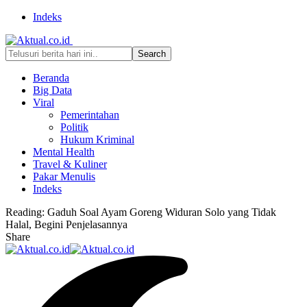
Indeks
Beranda
Big Data
Viral
Pemerintahan
Politik
Hukum Kriminal
Mental Health
Travel & Kuliner
Pakar Menulis
Indeks
Reading:
Gaduh Soal Ayam Goreng Widuran Solo yang Tidak
Halal, Begini Penjelasannya
Share