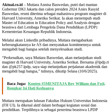
Aktual.co.id
– Mutiara Annisa Baswedan, putri dari mantan
Gubernur DKI Jakarta dan calon presiden 2024 Anies Rasyid
Baswedan, resmi diterima sebagai mahasiswa program magister di
Harvard University, Amerika Serikat. Ia akan menempuh studi
Master of Education in Education Policy and Analysis dengan
beasiswa dari Lembaga Pengelola Dana Pendidikan (LPDP)
Kementerian Keuangan Republik Indonesia.
Melalui akun LinkedIn pribadinya, Mutiara mengabarkan
keberangkatannya ke AS dan menyatakan komitmennya untuk
mengabdi bagi bangsa setelah menyelesaikan studi.
“Perkenalkan, saya Mutiara Baswedan, akan melanjutkan studi
magister di Harvard University, Amerika Serikat. Bersama @lpdp.ri
dan @pk257.lpdp, saya siap melanjutkan perjalanan akademik dan
mengabdi bagi bangsa,” tulisnya, dikutip Selasa (10/6/2025).
Baca Juga:
Konten #5MENITAJA Boy William dan Fuji,
Bongkar Isi Hati Keduanya
Mutiara merupakan lulusan Fakultas Hukum Universitas Indonesia
(FH UI). Ia dikenal aktif dalam berbagai kegiatan sosial dan
pendidikan. Terpilihnya ia sebagai penerima beasiswa LPDP