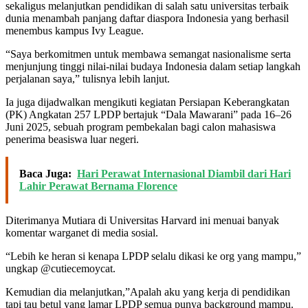
sekaligus melanjutkan pendidikan di salah satu universitas terbaik
dunia menambah panjang daftar diaspora Indonesia yang berhasil
menembus kampus Ivy League.
“Saya berkomitmen untuk membawa semangat nasionalisme serta
menjunjung tinggi nilai-nilai budaya Indonesia dalam setiap langkah
perjalanan saya,” tulisnya lebih lanjut.
Ia juga dijadwalkan mengikuti kegiatan Persiapan Keberangkatan
(PK) Angkatan 257 LPDP bertajuk “Dala Mawarani” pada 16–26
Juni 2025, sebuah program pembekalan bagi calon mahasiswa
penerima beasiswa luar negeri.
Baca Juga:
Hari Perawat Internasional Diambil dari Hari
Lahir Perawat Bernama Florence
Diterimanya Mutiara di Universitas Harvard ini menuai banyak
komentar warganet di media sosial.
“Lebih ke heran si kenapa LPDP selalu dikasi ke org yang mampu,”
ungkap @cutiecemoycat.
Kemudian dia melanjutkan,”Apalah aku yang kerja di pendidikan
tapi tau betul yang lamar LPDP semua punya background mampu.