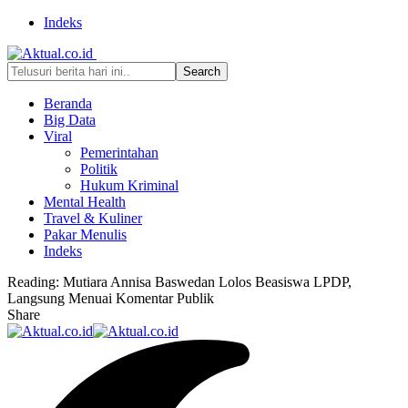
Indeks
Beranda
Big Data
Viral
Pemerintahan
Politik
Hukum Kriminal
Mental Health
Travel & Kuliner
Pakar Menulis
Indeks
Reading:
Mutiara Annisa Baswedan Lolos Beasiswa LPDP,
Langsung Menuai Komentar Publik
Share