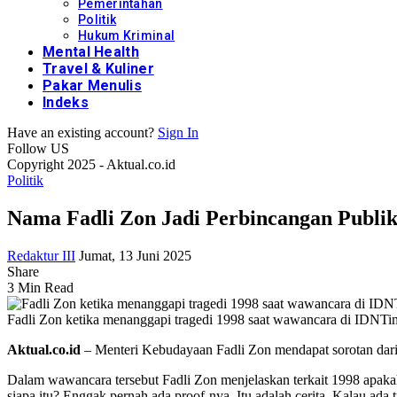
Pemerintahan
Politik
Hukum Kriminal
Mental Health
Travel & Kuliner
Pakar Menulis
Indeks
Have an existing account?
Sign In
Follow US
Copyright 2025 - Aktual.co.id
Politik
Nama Fadli Zon Jadi Perbincangan Publik
Redaktur III
Jumat, 13 Juni 2025
Share
3 Min Read
Fadli Zon ketika menanggapi tragedi 1998 saat wawancara di IDNTim
Aktual.co.id
– Menteri Kebudayaan Fadli Zon mendapat sorotan dari p
Dalam wawancara tersebut Fadli Zon menjelaskan terkait 1998 apaka
siapa itu? Enggak pernah ada proof-nya. Itu adalah cerita. Kalau ad