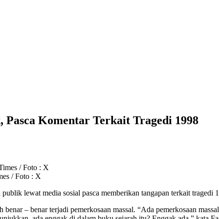
, Pasca Komentar Terkait Tragedi 1998
es / Foto : X
ublik lewat media sosial pasca memberikan tangapan terkait tragedi 
h benar – benar terjadi pemerkosaan massal. “Ada pemerkosaan massa
a tunjukkan, ada enggak di dalam buku sejarah itu? Enggak ada,” kata 