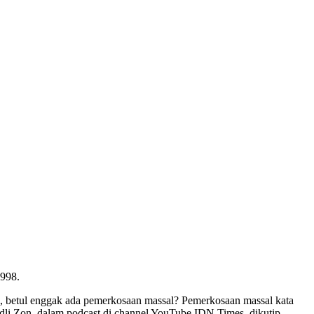
1998.
l, betul enggak ada pemerkosaan massal? Pemerkosaan massal kata
Fadli Zon, dalam podcast di channel YouTube IDN Times, dikutip