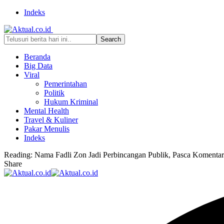
Indeks
Beranda
Big Data
Viral
Pemerintahan
Politik
Hukum Kriminal
Mental Health
Travel & Kuliner
Pakar Menulis
Indeks
Reading:
Nama Fadli Zon Jadi Perbincangan Publik, Pasca Komentar
Share