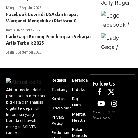
Minggu, 3 Agustus 2025
Facebook Down di USA dan Eropa,
Warganet Mengeluh di Platform X
Kamis, 14 Agustus 2025
Lady Gaga Borong Penghargaan Sebagai
Artis Terbaik 2025
Senin, 8 September 2025
Redaksi
Beranda
Follow Us
Tentang
Indeks
Aktual.co.id
adalah
portal berita berbasis
Kontak
Big
big data dan analisis
Data
Disclaimer
digital terdepan di
Copyright 2025 –
Mental
Indonesia yang
Privacy
Aktual.co.id
Health
berada di bawah
Policy
naungan ASIGTA
Pakar
Pedoman
Group.
Menulis