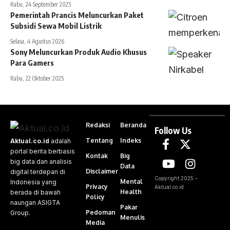
Rabu, 24 September 2025
Pemerintah Prancis Meluncurkan Paket
Subsidi Sewa Mobil Listrik
Selasa, 4 Agustus 2026
Sony Meluncurkan Produk Audio Khusus
Para Gamers
Rabu, 22 Oktober 2025
Redaksi
Beranda
Follow Us
Tentang
Indeks
Aktual.co.id
adalah
portal berita berbasis
Kontak
Big
big data dan analisis
Data
Disclaimer
digital terdepan di
Copyright 2025 –
Mental
Indonesia yang
Privacy
Aktual.co.id
Health
berada di bawah
Policy
naungan ASIGTA
Pakar
Pedoman
Group.
Menulis
Media