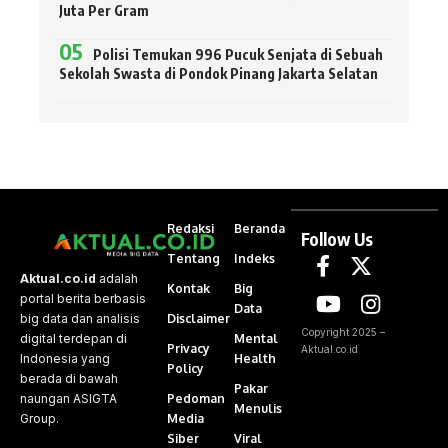
Juta Per Gram
Polisi Temukan 996 Pucuk Senjata di Sebuah
Sekolah Swasta di Pondok Pinang Jakarta Selatan
Redaksi
Beranda
Follow Us
Tentang
Indeks
Aktual.co.id
adalah
Kontak
Big
portal berita berbasis
Data
Disclaimer
big data dan analisis
Copyright 2025 –
Mental
digital terdepan di
Privacy
Aktual.co.id
Health
Indonesia yang
Policy
berada di bawah
Pakar
Pedoman
naungan ASIGTA
Menulis
Media
Group.
Siber
Viral