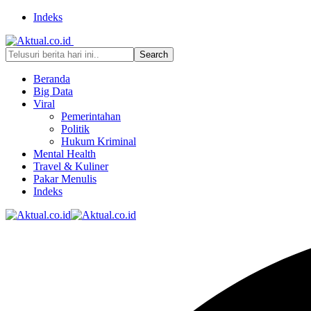
Indeks
Beranda
Big Data
Viral
Pemerintahan
Politik
Hukum Kriminal
Mental Health
Travel & Kuliner
Pakar Menulis
Indeks