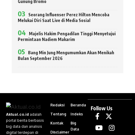
Gunung Bromo
Seorang Influenser Perez Hilton Mencoba
Melukai Diri Saat Live di Media Sosial
Majelis Hakim Pengadilan Tinggi Menyetujui
Permintaan Nadiem Makarim
Bang Min Jung Mengumumkan Akan Menikah
Bulan September 2026
Redaksi
Beranda
Follow Us
Tentang
Indeks
Aktual.co.id
adalah
portal berita berbasis
Kontak
Big
big data dan analisis
Data
Disclaimer
digital terdepan di