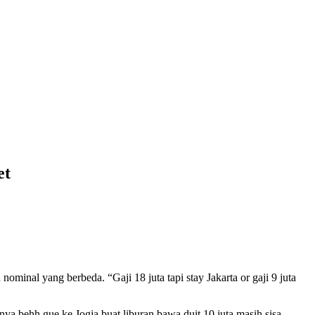
et
ominal yang berbeda. “Gaji 18 juta tapi stay Jakarta or gaji 9 juta
nya behh gue ke Jogja buat liburan bawa duit 10 juta masih sisa