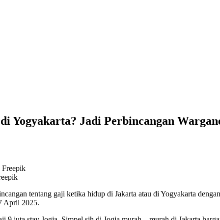
a di Yogyakarta? Jadi Perbincangan Wargan
reepik
angan tentang gaji ketika hidup di Jakarta atau di Yogyakarta dengan n
7 April 2025.
 9 juta stay Jogja. Simpel sih di Jogja murah – murah di Jakarta harga