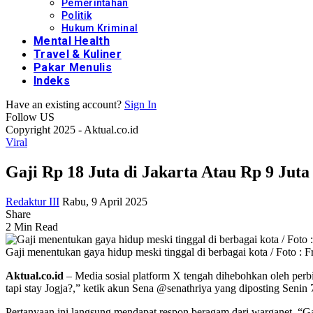
Pemerintahan
Politik
Hukum Kriminal
Mental Health
Travel & Kuliner
Pakar Menulis
Indeks
Have an existing account?
Sign In
Follow US
Copyright 2025 - Aktual.co.id
Viral
Gaji Rp 18 Juta di Jakarta Atau Rp 9 Jut
Redaktur III
Rabu, 9 April 2025
Share
2 Min Read
Gaji menentukan gaya hidup meski tinggal di berbagai kota / Foto : F
Aktual.co.id
– Media sosial platform X tengah dihebohkan oleh perbinc
tapi stay Jogja?,” ketik akun Sena @senathriya yang diposting Senin 
Pertanyaan ini langsung mendapat respon beragam dari warganet. “Gaji