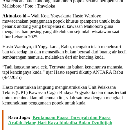
Ada rencana kuda andong akan diberi popok selama beroperasi di
Malioboro / Foto : Traveloka
Aktual.co.id
– Wali Kota Yogyakarta Hasto Wardoyo
mewacanakan penggunaan popok khusus (pampers) untuk kuda
penarik andong yang beroperasi di kawasan Malioboro guna
mengatasi bau pesing yang dikeluhkan sejumlah wisatawan saat
libur Lebaran 2025.
Hasto Wardoyo, di Yogyakarta, Rabu, mengaku telah menelusuri
bau tak sedap itu dan memastikan bukan berasal dari buang air kecil
sembarangan manusia, melainkan dari air kencing kuda.
“Tadi langsung saya cek. Ternyata itu bukan kencingnya manusia,
tapi kencingnya kuda,” ujar Hasto seperti dikutip ANTARA Rabu
(9/4/2025)
Hasto menuturkan langsung menginstruksikan Unit Pelaksana
Teknis (UPT) Kawasan Cagar Budaya Yogyakarta dan dinas terkait
untuk menindaklanjuti temuan itu, salah satunya dengan mengkaji
kemungkinan penggunaan popok untuk kuda.
Baca Juga:
Keutamaan Puasa Tarwiyah dan Puasa
Arafah Jelang Hari Raya Iduladha Bulan Dzulhijjah