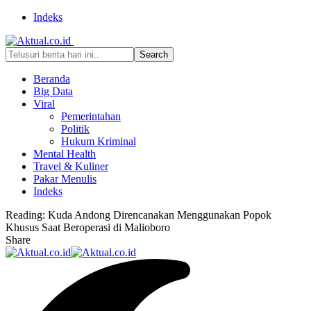
Indeks
Beranda
Big Data
Viral
Pemerintahan
Politik
Hukum Kriminal
Mental Health
Travel & Kuliner
Pakar Menulis
Indeks
Reading:
Kuda Andong Direncanakan Menggunakan Popok
Khusus Saat Beroperasi di Malioboro
Share