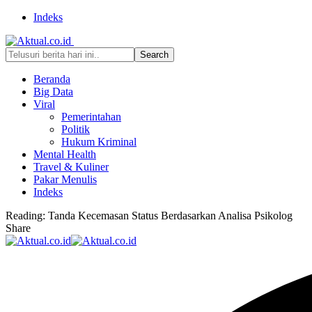
Indeks
Beranda
Big Data
Viral
Pemerintahan
Politik
Hukum Kriminal
Mental Health
Travel & Kuliner
Pakar Menulis
Indeks
Reading:
Tanda Kecemasan Status Berdasarkan Analisa Psikolog
Share