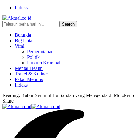
Indeks
Beranda
Big Data
Viral
Pemerintahan
Politik
Hukum Kriminal
Mental Health
Travel & Kuliner
Pakar Menulis
Indeks
Reading:
Bubur Seruntul Bu Saudah yang Melegenda di Mojokerto
Share