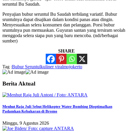
seruntul Bu Saudah.
Penyajian bubur seruntul Bu Saudah terbilang variatif. Bubur
sruntulnya dapat disajikan dalam kondisi panas atau dingin.
Menyesuaikan selera konsumen dan pelanggan. Porsi bubur
sruntulnya pun memuaskan. Guyuran santan yang tersiram seolah
menggoda selera siapa pun yang baru mencoba. (ndi/berbagai
sumber)
SHARE
Tag :
Bubur Seruntul
kuliner viral
mojokerto
Berita Aktual
Menhut Raja Juli Sebut Helikopter Water Bombing Dioptimalkan
Padamkan Kebakaran di Bromo
Minggu, 9 Agustus 2026