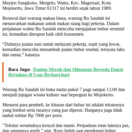
Mayjen Sungkono, Mergelo, Wates, Kec. Magersari, Kota
Mojokerto, Jawa Timur 61317 ini berdiri sejak tahun 1989.
Berawal dari warung makan biasa, warung Bu Saudah ini
menawarkan makanan untuk makan siang bagi pekerja. Dalam
perjalanan waktu Bu Saudah mencoba menjajakan bubur seruntul
ini, kemudian direspon baik oleh konsumen.
“Dulunya jualan nasi untuk melayani pekerja, sopir yang lewat,
kemudian mencoba menambah jualan bubur sruntul, ternyata laku
dan ramai,” katanya.
Baca Juga:
Daging Merah dan Minuman Bersoda Dapat
Bertahan di Usus Berhari-hari
Warung Bu Saudah ini buka mulai pukul 7 pagi sampai 13.00 dan
menjadi jujugan wisata kuliner saat bepergian ke Mojokerto.
Menurut para pembeli, ke khasan dari bubur ini adalah teksturnya
yang lembut serta rasanya yang pas diperut. Harganya juga tidak
mahal sekitar Rp 7000 per porsi.
”Tekstur seruntulnya kenyal dan manis. Perpaduan isian lainnya pas,
dan santannya gurih,” ujar Roro Indah saat menikmati bubur