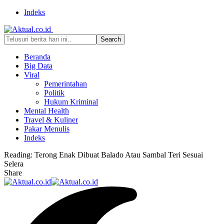
Indeks
Beranda
Big Data
Viral
Pemerintahan
Politik
Hukum Kriminal
Mental Health
Travel & Kuliner
Pakar Menulis
Indeks
Reading:
Terong Enak Dibuat Balado Atau Sambal Teri Sesuai
Selera
Share