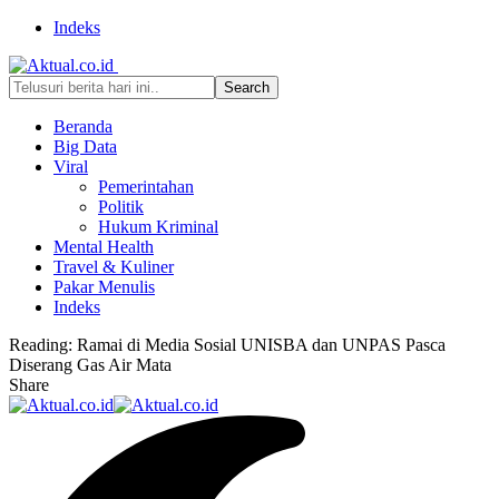
Indeks
Beranda
Big Data
Viral
Pemerintahan
Politik
Hukum Kriminal
Mental Health
Travel & Kuliner
Pakar Menulis
Indeks
Reading:
Ramai di Media Sosial UNISBA dan UNPAS Pasca
Diserang Gas Air Mata
Share