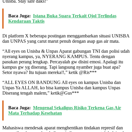
Unisba. Stay safe daks!”
Baca Juga:
Istana Buka Suara Terkait Ojol Terlindas
Kendaraan Taktis
Di platform X beberapa postingan menggambarkan situasi UNISBA
dan UNPAS yang carut marut penuh dengan asap gas air mata.
“All eyes on Unisba & Unpas Aparat gabungan TNI dan polisi udah
nyerang kampus, ya, NYERANG KAMPUS. Tentu dengan
pasukan perang lengkap. Percayalah gw disini emosi. Apalagi itu
kampus gw yg diserang. Tapi langsung nyamber juga buat apa?
Setor nyawa? Itu tujuan mereka!!,” ketik @Ris***
“ALL EYES ON BANDUNG All eyes on kampus Unisba dan
Unpas Ya ALLAH, ko bisa kampus Unisba dan kampus Unpas
Diserang tengah malem,” ketik@Gus***
Baca Juga:
Mengenal Sekaligus Risiko Terkena Gas Air
Mata Terhadap Kesehatan
Mahasiswa mendesak aparat menghentikan tindakan represif dan