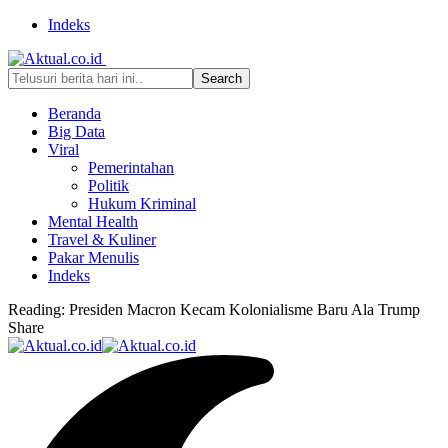
Indeks
Beranda
Big Data
Viral
Pemerintahan
Politik
Hukum Kriminal
Mental Health
Travel & Kuliner
Pakar Menulis
Indeks
Reading:
Presiden Macron Kecam Kolonialisme Baru Ala Trump
Share