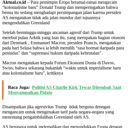
Aktual.co.id
– Para pemimpin Eropa beramai-ramai mengecam
“kolonialisme baru” Donald Trump dan memperingatkan bahwa
benua itu sedang menghadapi persimpangan jalan karena presiden
AS mengatakan tidak ada jalan mundur dari tujuannya
mengendalikan Greenland
Setelah berminggu-minggu ancaman agresif dari Trump untuk
merebut pulau Arktik yang luas itu, yang merupakan bagian otonom
dari Denmark , Emmanuel Macron, presiden Prancis, mengatakan
pada hari Selasa bahwa ia lebih memilih “rasa hormat daripada para
penindas” dan “supremasi hukum daripada kebrutalan”.
Macron mengatakan kepada Forum Ekonomi Dunia di Davos,
Swiss, bahwa sekarang bukanlah “waktu untuk imperialisme baru
atau kolonialisme baru”, kritiknya
Baca Juga:
Politisi AS Charlie Kirk Tewas Ditembak Saat
Menyampaikan Pidato
Disampaikan jika agresivitas Trump tidak berguna denngan
mengancam untuk mengenakan tarif pada negara-negara yang
menentang pengambilalihan Greenland oleh AS.
AS berupaya untuk melemahkan dan menundukkan Eropa dengan