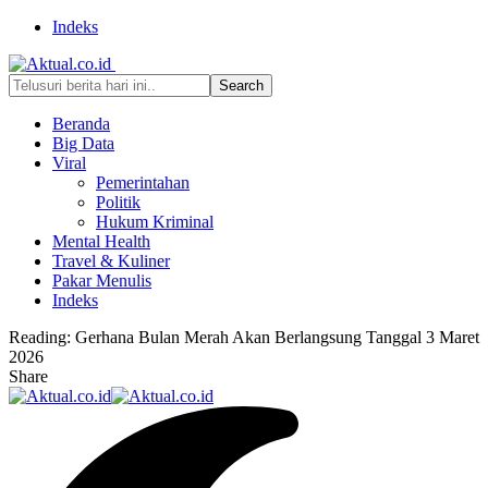
Indeks
Beranda
Big Data
Viral
Pemerintahan
Politik
Hukum Kriminal
Mental Health
Travel & Kuliner
Pakar Menulis
Indeks
Reading:
Gerhana Bulan Merah Akan Berlangsung Tanggal 3 Maret
2026
Share