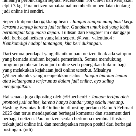
ramainya perbincangan seputar kecelakaan Tol Ciawi dan kebijakan
elpiji 3 kg. Para netizen ramai-ramai memberikan penilaian tentang
judi online ini sendiri.
Seperti kutipan dari @kkangibearr :
Jangan sampai uang hasil kerja
kerasmu lenyap karena judi online. Gunakan untuk hal yang lebih
bermanfaat bagi masa depan.
Tullisan dari kangbier ini ditanggapi
oleh berbagai netizen yang lain seperti @ivan_valentino4 :
Kemkomdigi hadapi tantangan, kita beri dukungan.
Dari semua pendapat yang ditautkan para netizen tidak ada satupun
yang bernada sindiran kepada pemerintah. Semua mendukung
program pemberantasan judi online serta penegakan hukum bagi
yang melakukan kejahatan judi online tersebut. Misalnya
@ihaerinkankk yang mengetikkan status :
Jangan biarkan teman
atau keluargamu terjerumus dalam judi online, ayo saling
mengingatkan.
Hal senada juga diposting oleh @HaechcnH :
Jangan tertipu oleh
promosi judi online, karena hanya bandar yang selalu menang.
Hashtag Berantas Judi Online ini diposting pertama Rabu 5 Februari
2025 dan terus mendapatkan berbagai komentar dan statement dari
berbagai netizen. Para netizen seolah berlomba membuat ilustrasi
terkait judi online ini, dan mendapatkan respon positif dari berbagai
postingan. (ndi)