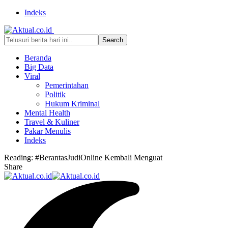
Indeks
Beranda
Big Data
Viral
Pemerintahan
Politik
Hukum Kriminal
Mental Health
Travel & Kuliner
Pakar Menulis
Indeks
Reading:
#BerantasJudiOnline Kembali Menguat
Share