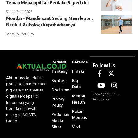
Teman Menampilkan Perilaku Seperti Ini
Selasa, 3 Juni 2025
Mondar – Mandir saat Sedang Menelepon,
Berikut Psikologi Kepribadiannya
Selasa, 27 Mei 2025
Redaksi
Beranda
Follow Us
Tentang
Indeks
Aktual.co.id
adalah
Kontak
Big
portal berita berbasis
Data
Disclaimer
big data dan analisis
Copyright 2025 –
Mental
digital terdepan di
Privacy
Aktual.co.id
Health
Indonesia yang
Policy
berada di bawah
Pakar
Pedoman
naungan ASIGTA
Menulis
Media
Group.
Siber
Viral