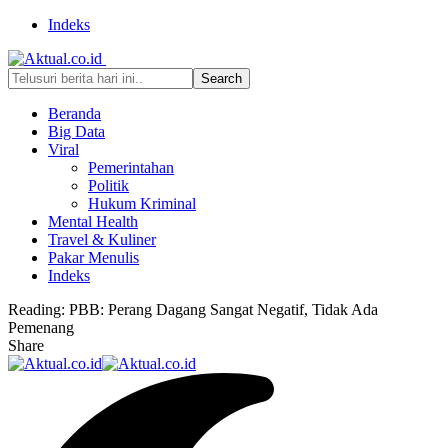
Indeks
Beranda
Big Data
Viral
Pemerintahan
Politik
Hukum Kriminal
Mental Health
Travel & Kuliner
Pakar Menulis
Indeks
Reading:
PBB: Perang Dagang Sangat Negatif, Tidak Ada
Pemenang
Share