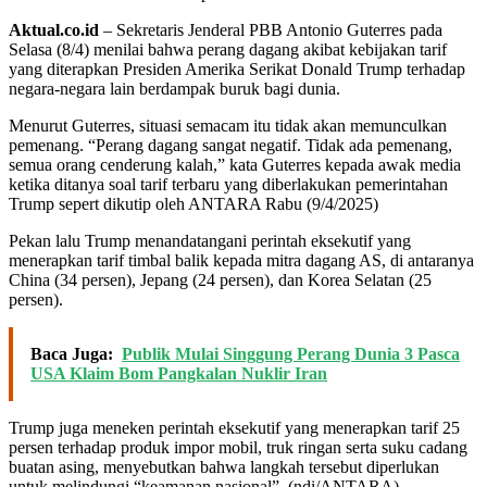
Aktual.co.id
– Sekretaris Jenderal PBB Antonio Guterres pada
Selasa (8/4) menilai bahwa perang dagang akibat kebijakan tarif
yang diterapkan Presiden Amerika Serikat Donald Trump terhadap
negara-negara lain berdampak buruk bagi dunia.
Menurut Guterres, situasi semacam itu tidak akan memunculkan
pemenang. “Perang dagang sangat negatif. Tidak ada pemenang,
semua orang cenderung kalah,” kata Guterres kepada awak media
ketika ditanya soal tarif terbaru yang diberlakukan pemerintahan
Trump sepert dikutip oleh ANTARA Rabu (9/4/2025)
Pekan lalu Trump menandatangani perintah eksekutif yang
menerapkan tarif timbal balik kepada mitra dagang AS, di antaranya
China (34 persen), Jepang (24 persen), dan Korea Selatan (25
persen).
Baca Juga:
Publik Mulai Singgung Perang Dunia 3 Pasca
USA Klaim Bom Pangkalan Nuklir Iran
Trump juga meneken perintah eksekutif yang menerapkan tarif 25
persen terhadap produk impor mobil, truk ringan serta suku cadang
buatan asing, menyebutkan bahwa langkah tersebut diperlukan
untuk melindungi “keamanan nasional”. (ndi/ANTARA)