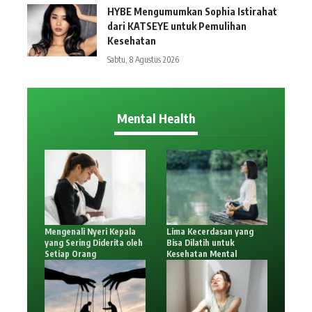
HYBE Mengumumkan Sophia Istirahat
dari KATSEYE untuk Pemulihan
Kesehatan
Sabtu, 8 Agustus 2026
Mental Health
Mengenali Nyeri Kepala
Lima Kecerdasan yang
yang Sering Diderita oleh
Bisa Dilatih untuk
Setiap Orang
Kesehatan Mental