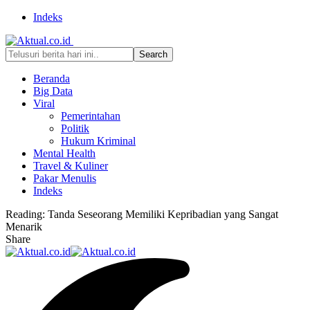
Indeks
Beranda
Big Data
Viral
Pemerintahan
Politik
Hukum Kriminal
Mental Health
Travel & Kuliner
Pakar Menulis
Indeks
Reading:
Tanda Seseorang Memiliki Kepribadian yang Sangat
Menarik
Share