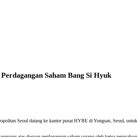
t Perdagangan Saham Bang Si Hyuk
ropolitan Seoul datang ke kantor pusat HYBE di Yongsan, Seoul, unt
berlangsung atas dugaan perdagangan saham curang oleh ketua perusaha