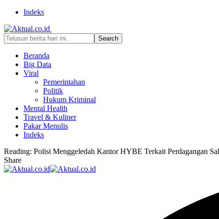
Indeks
Beranda
Big Data
Viral
Pemerintahan
Politik
Hukum Kriminal
Mental Health
Travel & Kuliner
Pakar Menulis
Indeks
Reading:
Polisi Menggeledah Kantor HYBE Terkait Perdagangan S
Share