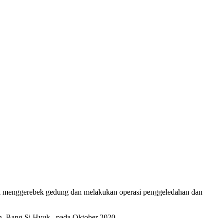
uk menggerebek gedung dan melakukan operasi penggeledahan dan
an, Bang Si Hyuk , pada Oktober 2020.