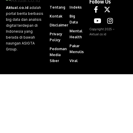
Follow Us
Tentang
Indeks
Aktual.co.id
adalah
portal berita berbasis
Kontak
Big
big data dan analisis
Data
Disclaimer
digital terdepan di
Copyright 2025 –
Mental
Indonesia yang
Privacy
Aktual.co.id
Health
berada di bawah
Policy
naungan ASIGTA
Pakar
Pedoman
Group.
Menulis
Media
Siber
Viral