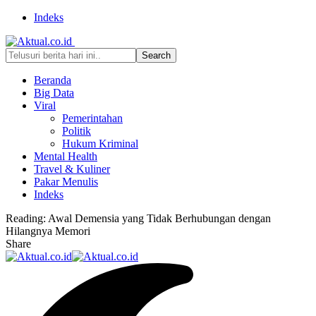
Indeks
Beranda
Big Data
Viral
Pemerintahan
Politik
Hukum Kriminal
Mental Health
Travel & Kuliner
Pakar Menulis
Indeks
Reading:
Awal Demensia yang Tidak Berhubungan dengan
Hilangnya Memori
Share